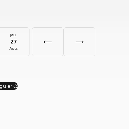
jeu.
ven.
sam.
dim.
27
28
29
30
Aou.
Aou.
Aou.
Aou.
iguier