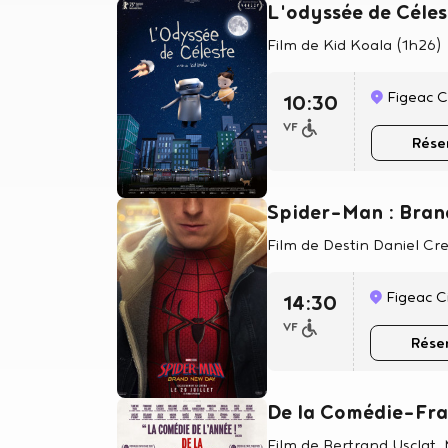
L'odyssée de Céles
Film de Kid Koala (1h26)
Figeac 
10:30
VF
Rése
Spider-Man : Bra
Film de Destin Daniel Cr
Figeac 
14:30
VF
Rése
De la Comédie-Fra
Film de Bertrand Usclat,