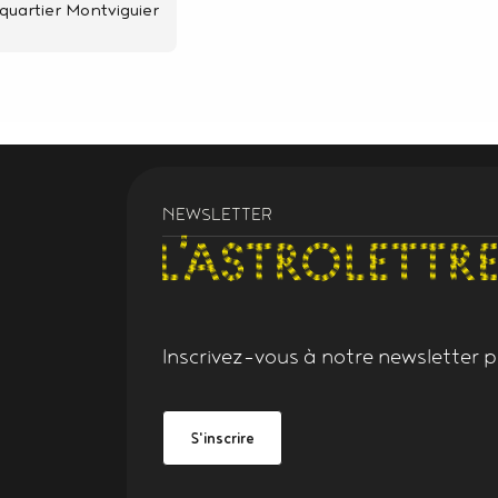
 quartier Montviguier
NEWSLETTER
Inscrivez-vous à notre
newsletter
po
Grand Figeac
be Grand Figeac
S'inscrire