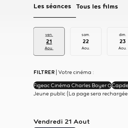
Les séances
Tous les films
jeu.
ven.
sam.
dim.
20
21
22
23
Aou.
Aou.
Aou.
Aou.
FILTRER
|
Votre cinéma :
Figeac Cinéma Charles Boyer
Capde
Jeune public (La page sera rechargée
Activez ou désactivez pour afficher les
Vendredi 21 Aout