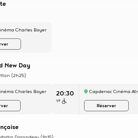
te
Cinéma Charles Boyer
rver
nd New Day
etton (2h25)
Cinéma Charles Boyer
Capdenac Cinéma At
20:30
VF
rver
Réserver
nçaise
 Martin Darondeau (1h15)