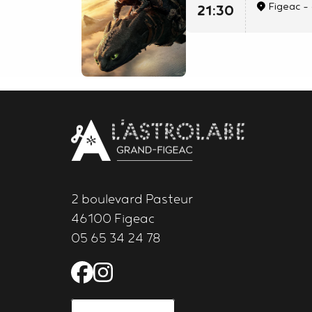
Figeac -
21:30
Body
contact
newsletter
2 boulevard Pasteur
46100 Figeac
05 65 34 24 78
Facebook de l'Astrolabe 
Instagram de l'Astrola