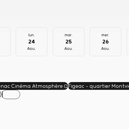
lun.
mar.
mer.
24
25
26
Aou.
Aou.
Aou.
nac Cinéma Atmosphère
Figeac - quartier Montv
)
 séances des films très jeune public.