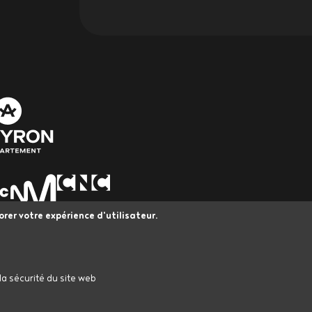
orer votre expérience d'utilisateur.
L’Astrolabe bénéficie du Plan Led Spectacle vivant Occitanie, 
a sécurité du site web
Européenne dans le cadre du Fonds Européen de Développeme