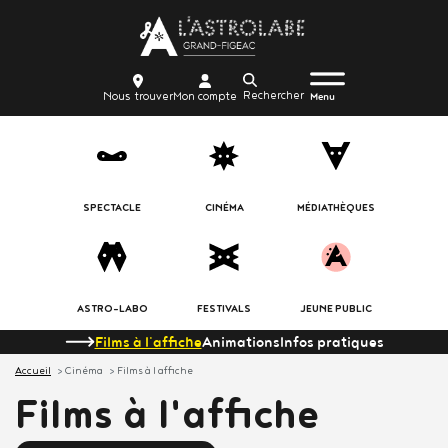
Aller
Body
au
contenu
Menu
Body
icon_trigger
Recherche
Nous
Mon
principal
Nous trouver
Mon compte
burger
Menu
trouver
compte
SPECTACLE
CINÉMA
MÉDIATHÈQUES
ASTRO-LABO
FESTIVALS
JEUNE PUBLIC
Films à l'affiche
Animations
Infos pratiques
Accueil
Cinéma
Films à l affiche
Films à l'affiche