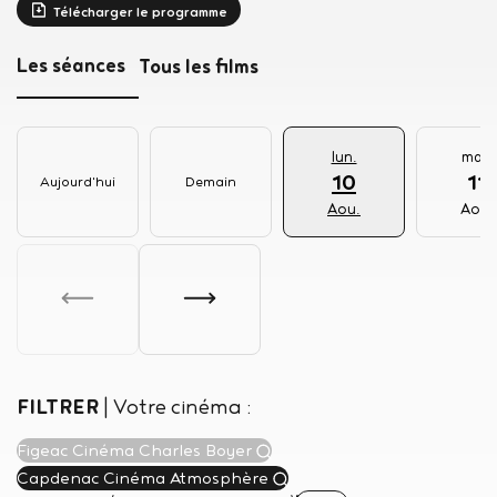
Télécharger le programme
Les séances
Tous les films
lun.
mar.
10
11
Aujourd'hui
Demain
Aou.
Aou.
FILTRER
|
Votre cinéma :
Figeac Cinéma Charles Boyer
Capdenac Cinéma Atmosphère