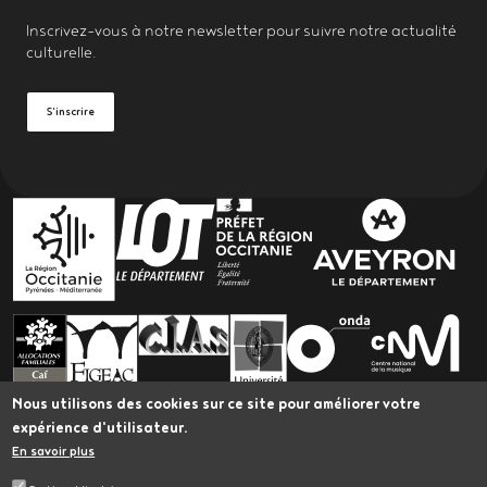
Inscrivez-vous à notre
newsletter
pour suivre notre actualité
culturelle.
S'inscrire
PARTENAIRES
Nous utilisons des cookies sur ce site pour améliorer votre
expérience d'utilisateur.
En savoir plus
L’Astrolabe bénéficie du Plan Led Spectacle vivant
Occitanie, porté par Occitanie en Scène et cofinancé