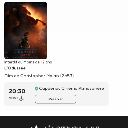
Interdit au moins de 12 ans
L'Odyssée
Film de Christopher Nolan (2h53)
Capdenac Cinéma Atmosphère
20:30
VOST
Réserver
Body
contact
newsletter