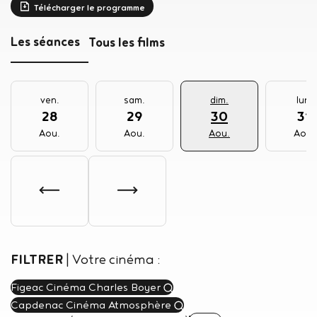
Télécharger le programme
Les séances
Tous les films
ven.
sam.
dim.
lun.
28
29
30
31
Aou.
Aou.
Aou.
Aou.
FILTRER
|
Votre cinéma :
Figeac Cinéma Charles Boyer
Capdenac Cinéma Atmosphère