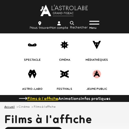
Aller
Body
au
contenu
Menu
Body
icon_trigger
Recherche
Nous
Mon
principal
Nous trouver
Mon compte
burger
Menu
trouver
compte
SPECTACLE
CINÉMA
MÉDIATHÈQUES
ASTRO-LABO
FESTIVALS
JEUNE PUBLIC
Films à l'affiche
Animations
Infos pratiques
Accueil
Cinéma
Films à l affiche
Films à l'affiche