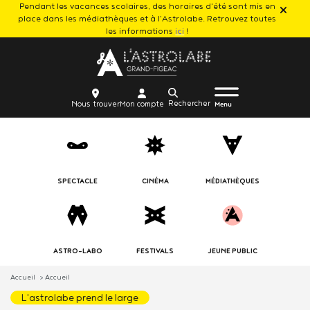
Pendant les vacances scolaires, des horaires d'été sont mis en
Aller
place dans les médiathèques et à l'Astrolabe. Retrouvez toutes
au
les informations
ici
!
contenu
Body
principal
Menu
Body
icon_trigger
Recherche
Nous
Mon
Nous trouver
Mon compte
burger
Menu
trouver
compte
SPECTACLE
CINÉMA
MÉDIATHÈQUES
ASTRO-LABO
FESTIVALS
JEUNE PUBLIC
Accueil
Accueil
Accueil, l'astrolabe
l'astrolabe prend le large