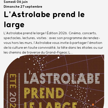
Date
Samedi 06 juin
de
Date
Dimanche 27 septembre
L'Astrolabe prend le
début
de
fin
large
L'Astrolabe prend le large ! Édition 2026. Cinéma, concerts,
spectacles, lectures, visites : avec son programme de rendez-
vous hors les murs, l’Astrolabe vous invite à partager l’émotion
de la culture en toute convivialité, la tête dans les étoiles ou sur
les chemins de traverse du Grand-Figeac.L…