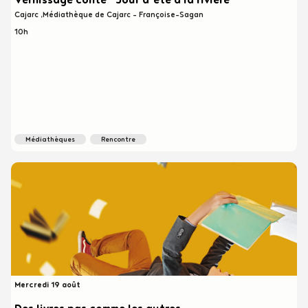
Cajarc
Médiathèque de Cajarc - Françoise-Sagan
10h
médiathèques
rencontre
Mercredi 19 août
Heure
début