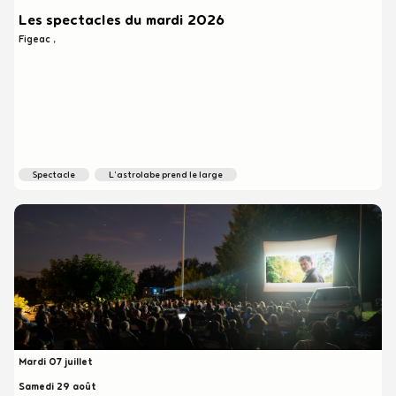
Les spectacles du mardi 2026
Figeac
spectacle
l'astrolabe prend le large
Mardi 07 juillet
Heure
début
Samedi 29 août