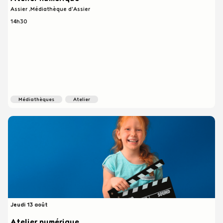
Assier
Médiathèque d'Assier
14h30
médiathèques
atelier
Jeudi 13 août
Heure
début
Atelier numérique