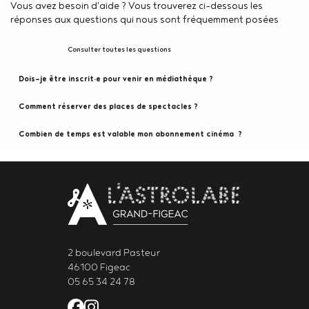
Vous avez besoin d'aide ? Vous trouverez ci-dessous les
réponses aux questions qui nous sont fréquemment posées
Consulter toutes les questions
Dois-je être inscrit·e pour venir en médiathèque ? 
Comment réserver des places de spectacles ? 
Combien de temps est valable mon abonnement cinéma  ? 
Body
contact
newsletter
2 boulevard Pasteur
46100 Figeac
05 65 34 24 78
Facebook de l'Astrolabe Grand Fi
Instagram de l'Astrolabe Grand