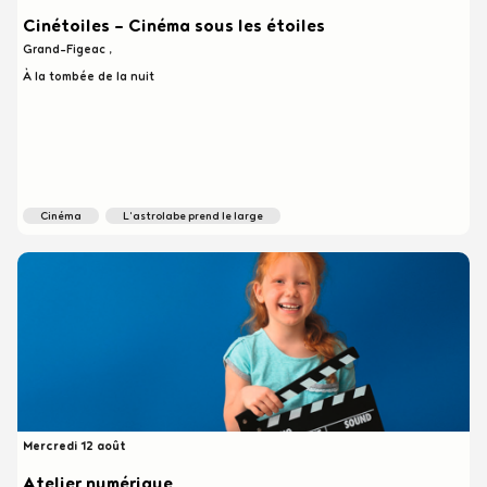
Cinétoiles - Cinéma sous les étoiles
Grand-Figeac
À la tombée de la nuit
cinéma
l'astrolabe prend le large
Mercredi 12 août
Heure
début
Atelier numérique