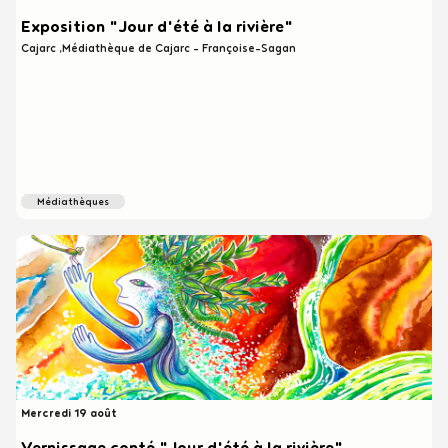
Exposition "Jour d'été à la rivière"
Cajarc
Médiathèque de Cajarc - Françoise-Sagan
médiathèques
Mercredi 19 août
Heure
début
Vernissage conté "Jour d'été à la rivière"