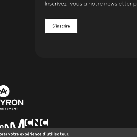
Inscrivez-vous à notre
newsletter
po
Grand Figeac
be Grand Figeac
S'inscrire
orer votre expérience d'utilisateur.