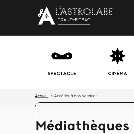
Body
SPECTACLE
CINÉMA
Accueil
Accéder à nos services
Accéder à no
Médiathèques
Médiathèque
connexion