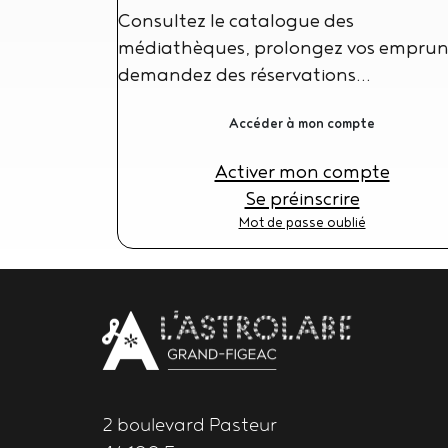
Consultez le catalogue des
médiathèques, prolongez vos emprun
demandez des réservations...
Bouton
Accéder à mon compte
connexion
Activer mon compte
Se préinscrire
Mot de passe oublié
Body
contact
newsletter
2 boulevard Pasteur