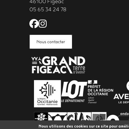
46100 Figeac
05 65 34 24 78
Facebook de l'Astrolabe 
Instagram de l'Astrola
Nous contacter
PARTENAIRES
Nous utilisons des cookies sur ce site pour améli