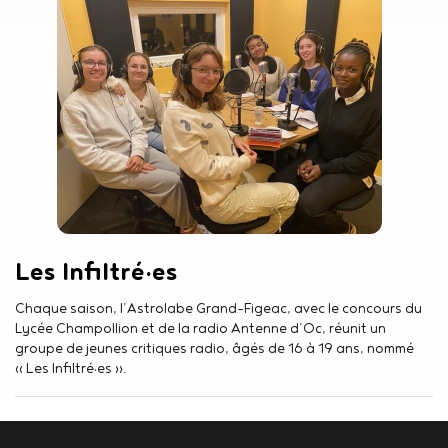
Les Infiltré·es
Résumé
Chaque saison, l’Astrolabe Grand-Figeac, avec le concours du
Lycée Champollion et de la radio Antenne d’Oc, réunit un
groupe de jeunes critiques radio, âgés de 16 à 19 ans, nommé
« Les Infiltré·es ».
Body
contact
newsletter