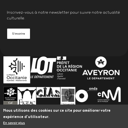
Inscrivez-vous à notre
newsletter
pour suivre notre actualité
culturelle.
S'inscrire
PARTENAIRES
Nous utilisons des cookies sur ce site pour améliorer votre
expérience d'utilisateur.
En savoir plus
L’Astrolabe bénéficie du Plan Led Spectacle vivant