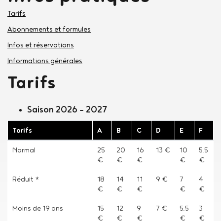
Menu
Tarifs
informations
Abonnements et formules
pratiques
Infos et réservations
Informations générales
Tarifs
Saison 2026 - 2027
Tarifs
A
B
C
D
E
F
Normal
25
20
16
13 €
10
5.5
€
€
€
€
€
Réduit *
18
14
11
9 €
7
4
€
€
€
€
€
Moins de 19 ans
15
12
9
7 €
5.5
3
€
€
€
€
€