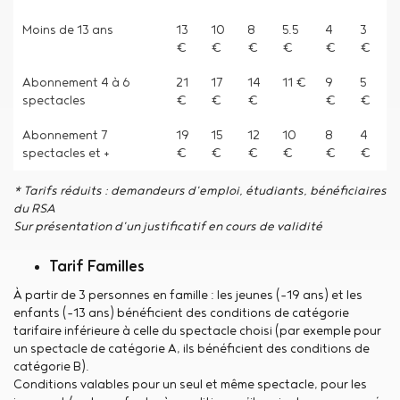
Moins de 13 ans
13
10
8
5.5
4
3
€
€
€
€
€
€
Abonnement 4 à 6
21
17
14
11 €
9
5
spectacles
€
€
€
€
€
Abonnement 7
19
15
12
10
8
4
spectacles et +
€
€
€
€
€
€
* Tarifs réduits : demandeurs d'emploi, étudiants, bénéficiaires
du RSA
Sur présentation d'un justificatif en cours de validité
Tarif Familles
À partir de 3 personnes en famille : les jeunes (-19 ans) et les
enfants (-13 ans) bénéficient des conditions de catégorie
tarifaire inférieure à celle du spectacle choisi (par exemple pour
un spectacle de catégorie A, ils bénéficient des conditions de
catégorie B).
Conditions valables pour un seul et même spectacle, pour les