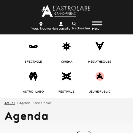
Aller
Body
au
contenu
Menu
Body
icon_trigger
Recherche
Nous
Mon
principal
Nous trouver
Mon compte
burger
Menu
trouver
compte
SPECTACLE
CINÉMA
MÉDIATHÈQUES
ASTRO-LABO
FESTIVALS
JEUNE PUBLIC
Accueil
Agenda - Sans cinema
Agenda