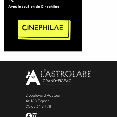
4€
Avec le soutien de Cinephilae
Body
contact
newsletter
2 boulevard Pasteur
46100 Figeac
05 65 34 24 78
Facebook de l'Astrolabe Grand Fi
Instagram de l'Astrolabe Grand