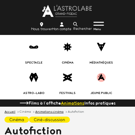
Aller
Body
au
contenu
Menu
Body
icon_trigger
Recherche
Nous
Mon
principal
Nous trouver
Mon compte
burger
Menu
trouver
compte
SPECTACLE
CINÉMA
MÉDIATHÈQUES
ASTRO-LABO
FESTIVALS
JEUNE PUBLIC
Films à l'affiche
Animations
Infos pratiques
Accueil
Cinéma
Animations cinéma
Autofiction
cinéma
ciné-discussion
Autofiction