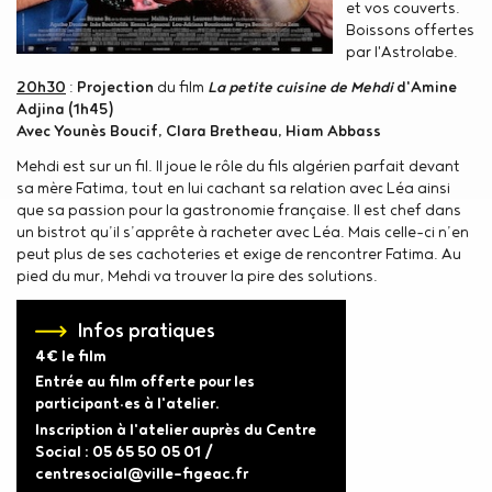
et vos couverts.
Boissons offertes
par l'Astrolabe.
20h30
:
Projection
du film
La petite cuisine de Mehdi
d'Amine
Adjina (1h45)
Avec Younès Boucif, Clara Bretheau, Hiam Abbass
Mehdi est sur un fil. Il joue le rôle du fils algérien parfait devant
sa mère Fatima, tout en lui cachant sa relation avec Léa ainsi
que sa passion pour la gastronomie française. Il est chef dans
un bistrot qu’il s’apprête à racheter avec Léa. Mais celle-ci n’en
peut plus de ses cachoteries et exige de rencontrer Fatima. Au
pied du mur, Mehdi va trouver la pire des solutions.
Infos pratiques
4€ le film
Entrée au film offerte pour les
participant·es à l'atelier.
Inscription à l'atelier auprès du Centre
Social : 05 65 50 05 01 /
centresocial@ville-figeac.fr