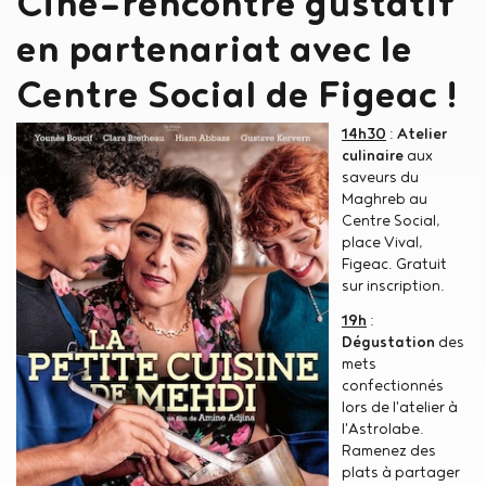
Ciné-rencontre gustatif
en partenariat avec le
Centre Social de Figeac !
14h30
:
Atelier
culinaire
aux
saveurs du
Maghreb au
Centre Social,
place Vival,
Figeac. Gratuit
sur inscription.
19h
:
Dégustation
des
mets
confectionnés
lors de l'atelier à
l'Astrolabe.
Ramenez des
plats à partager