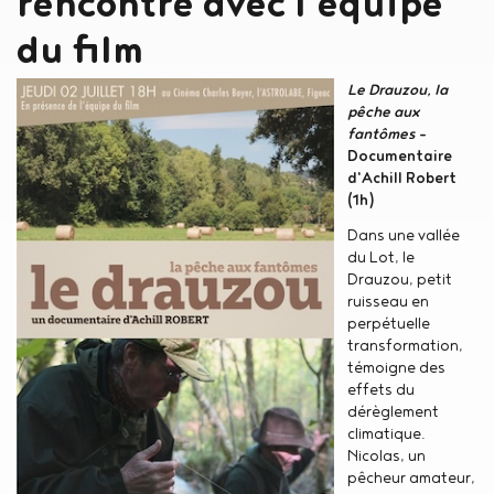
rencontre avec l'équipe
du film
Le Drauzou, la
pêche aux
fantômes
-
Documentaire
d'Achill Robert
(1h)
Dans une vallée
du Lot, le
Drauzou, petit
ruisseau en
perpétuelle
transformation,
témoigne des
effets du
dérèglement
climatique.
Nicolas, un
pêcheur amateur,