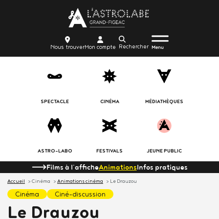
Aller
Body
au
contenu
Menu
Body
icon_trigger
Recherche
Nous
Mon
principal
Nous trouver
Mon compte
burger
Menu
trouver
compte
SPECTACLE
CINÉMA
MÉDIATHÈQUES
ASTRO-LABO
FESTIVALS
JEUNE PUBLIC
Films à l'affiche
Animations
Infos pratiques
Accueil
Cinéma
Animations cinéma
Le Drauzou
cinéma
ciné-discussion
Le Drauzou