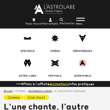
Aller
Body
au
contenu
Menu
Body
icon_trigger
Recherche
Nous
Mon
principal
Nous trouver
Mon compte
burger
Menu
trouver
compte
SPECTACLE
CINÉMA
MÉDIATHÈQUES
ASTRO-LABO
FESTIVALS
JEUNE PUBLIC
Films à l'affiche
Animations
Infos pratiques
Accueil
Cinéma
Animations cinéma
L'une chante, l'autre pas
cinéma
ciné-tricot
L'une chante, l'autre