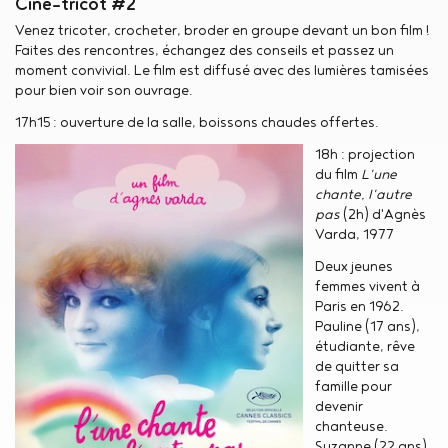
Ciné-tricot #2
Venez tricoter, crocheter, broder en groupe devant un bon film !
Faites des rencontres, échangez des conseils et passez un
moment convivial. Le film est diffusé avec des lumières tamisées
pour bien voir son ouvrage.
17h15 : ouverture de la salle, boissons chaudes offertes.
18h : projection
du film
L'une
chante, l'autre
pas
(2h) d'Agnès
Varda, 1977
Deux jeunes
femmes vivent à
Paris en 1962.
Pauline (17 ans),
étudiante, rêve
de quitter sa
famille pour
devenir
chanteuse.
Suzanne (22 ans)