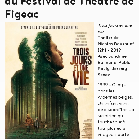
du Festival de Théâtre de
Figeac
Trois jours et une
vie
Thriller de
Nicolas Boukhrief
(2h) - 2019
Avec Sandrine
Bonnaire, Pablo
Pauly, Jeremy
Senez
1999 - Olloy -
dans les
Ardennes belges.
Un enfant vient
de disparaître. La
suspicion qui
touche tour à
tour plusieurs
villageois porte