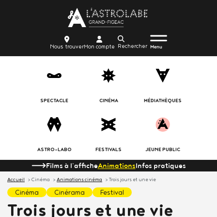
Aller
Body
au
contenu
Menu
Body
icon_trigger
Recherche
Nous
Mon
principal
Nous trouver
Mon compte
burger
Menu
trouver
compte
SPECTACLE
CINÉMA
MÉDIATHÈQUES
ASTRO-LABO
FESTIVALS
JEUNE PUBLIC
Films à l'affiche
Animations
Infos pratiques
Accueil
Cinéma
Animations cinéma
Trois jours et une vie
cinéma
cinérama
festival
Trois jours et une vie