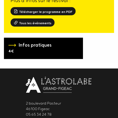
Plus d'infos sur le festival :
Télécharger le programme en PDF
Tous les événements
Infos pratiques
4€
Body
contact
newsletter
2 boulevard Pasteur
46100 Figeac
05 65 34 24 78