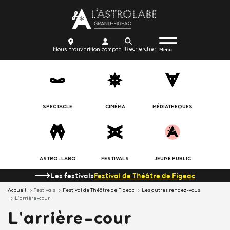
Aller
Body
au
contenu
Menu
Body
icon_trigger
Recherche
Nous
Mon
principal
Nous trouver
Mon compte
burger
Menu
trouver
compte
SPECTACLE
CINÉMA
MÉDIATHÈQUES
ASTRO-LABO
FESTIVALS
JEUNE PUBLIC
Les festivals
Festival de Théâtre de Figeac
Accueil
Festivals
Festival de Théâtre de Figeac
Les autres rendez-vous
L'arrière-cour
L'arrière-cour