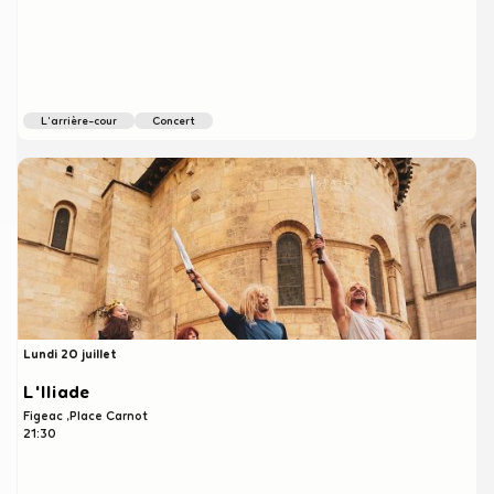
l'arrière-cour
concert
Lundi 20 juillet
L'Iliade
Figeac
Place Carnot
21:30