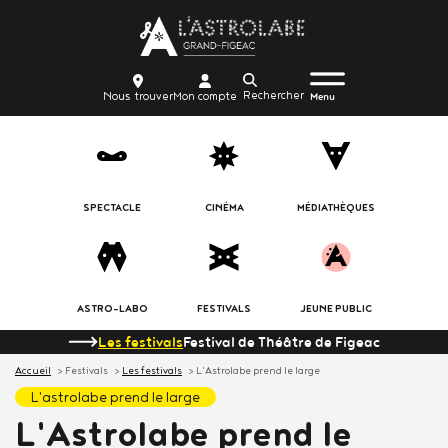
Aller
Body
au
contenu
Menu
Body
icon_trigger
Recherche
Nous
Mon
principal
Nous trouver
Mon compte
burger
Menu
trouver
compte
SPECTACLE
CINÉMA
MÉDIATHÈQUES
ASTRO-LABO
FESTIVALS
JEUNE PUBLIC
Les festivals
Festival de Théâtre de Figeac
Accueil
Festivals
Les festivals
L'Astrolabe prend le large
l'astrolabe prend le large
L'Astrolabe prend le