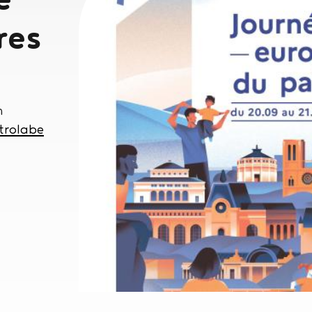
res
h
trolabe