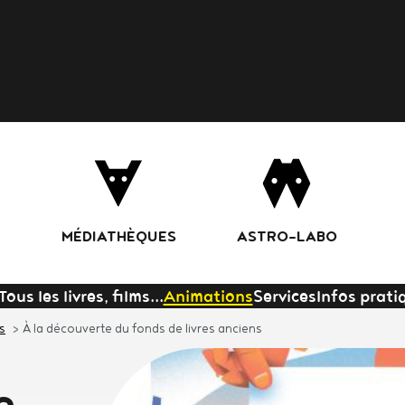
Aller
au
contenu
principal
MÉDIATHÈQUES
ASTRO-LABO
Tous les livres, films...
Animations
Services
Infos prati
s
À la découverte du fonds de livres anciens
e