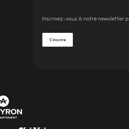
Inscrivez-vous à notre
newsletter
po
Grand Figeac
be Grand Figeac
S'inscrire