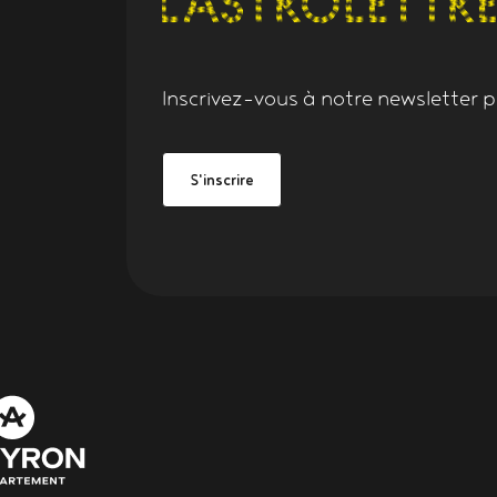
Inscrivez-vous à notre
newsletter
po
Grand Figeac
be Grand Figeac
S'inscrire