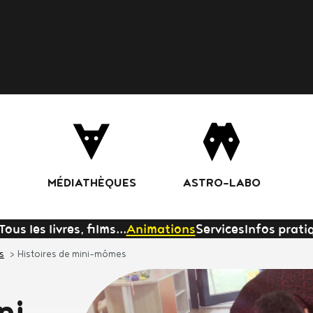
Aller
au
contenu
principal
MÉDIATHÈQUES
ASTRO-LABO
Tous les livres, films...
Animations
Services
Infos prati
s
Histoires de mini-mômes
ni-