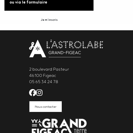
ou via le formulaire
Je m'inscris
Body
contact
newsletter
2 boulevard Pasteur
46100 Figeac
05 65 34 24 78
Facebook de l'Astrolabe Grand Fi
Instagram de l'Astrolabe Grand
Nous contacter