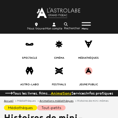
Aller
Body
au
contenu
principal
Menu
Body
icon_trigger
Recherche
Nous
Mon
Nous trouver
Mon compte
burger
Menu
trouver
compte
SPECTACLE
CINÉMA
MÉDIATHÈQUES
ASTRO-LABO
FESTIVALS
JEUNE PUBLIC
Tous les livres, films...
Animations
Services
Infos pratiques
Accueil
Médiathèques
Animations médiathèques
Histoires de mini-mômes
médiathèques
tout-petits
Histoires de mini-