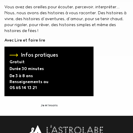
Vous avez des oreilles pour écouter, percevoir, interpréter…
Nous, nous avons des histoires à vous raconter. Des histoires à
vivre, des histoires d’aventures, d’amour, pour se tenir chaud,
pour rigoler, pour rêver, des histoires simples et même des
histoires de fées !
Avec Lire et faire lire
Infos pratiques
Gratuit
Durée
30 minutes
De 3 à 8 ans
Renseignements au
05 65 14 13 21
Je m'inscris
Body
contact
newsletter