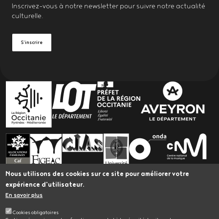
Inscrivez-vous à notre
newsletter
pour suivre notre actualité
culturelle.
S'inscrire
PARTENAIRES
Nous utilisons des cookies sur ce site pour améliorer votre
expérience d'utilisateur.
En savoir plus
L’Astrolabe bénéficie du Plan Led Spectacle vivant
Occitanie, porté par Occitanie en Scène et cofinancé
Cookies obligatoires
par l'Union Européenne dans le cadre du Fonds