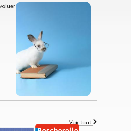
évoluer
Voir tout