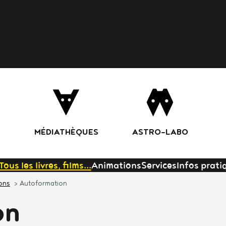
Aller
au
contenu
principal
MÉDIATHÈQUES
ASTRO-LABO
Tous les livres, films...
Animations
Services
Infos prati
ions
Autoformation
on