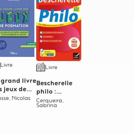
tériel
e de support matériel
Type de support matériel
Livre
Livre
 grand livre
Bescherelle
s jeux de
philo :
rmation :
teur
sse, Nicolas
nouveau bac
Auteur
Cerqueira,
3 jeux et
Sabrina
tivités
diques pour
prendre en