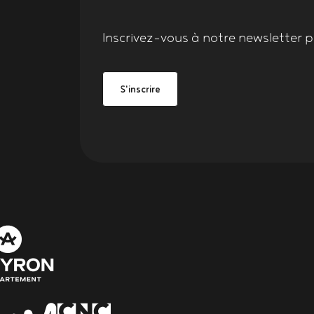
Inscrivez-vous à notre
newsletter
po
Grand Figeac
be Grand Figeac
S'inscrire