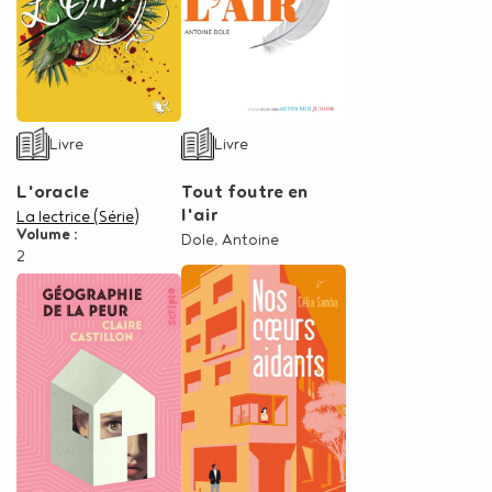
Type de support matériel
Type de support matériel
Livre
Livre
L'oracle
Tout foutre en
l'air
Dans la série
La lectrice (Série)
Volume :
Auteur
Dole, Antoine
2
Auteur
Chee, Traci