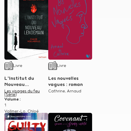
Type de support matériel
Type de support matériel
Livre
Livre
L'Institut du
Les nouvelles
Nouveau
vagues : roman
lendemain
Dans la série
Les visages du feu
Auteur
Cathrine, Arnaud
(Série)
Volume :
1
Auteur
Vollmer-Lo, Chloé