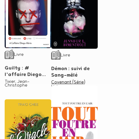
Type de support matériel
Type de support matériel
Livre
Livre
Guilty : #
Démon : suivi de
l'affaire Diego
Sang-mêlé
Abrio
Auteur
Tixier, Jean-
Dans la série
Covenant (Série)
Christophe
Volume :
1
Auteur
Armentrout, Jennifer
L.