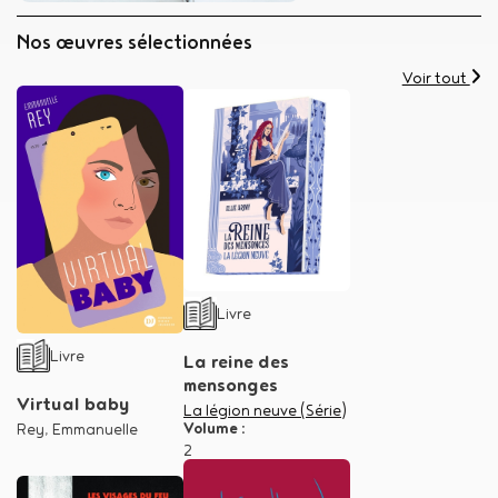
Collections
Nos œuvres sélectionnées
-
Voir tout
Titre
Type de support matériel
Livre
Type de support matériel
Livre
La reine des
mensonges
Virtual baby
Dans la série
La légion neuve (Série)
Volume :
Auteur
Rey, Emmanuelle
2
Créateur
Ariny, Ellie