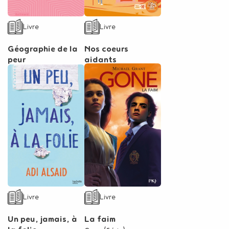
Type de support matériel
Type de support matériel
Livre
Livre
Géographie de la
Nos coeurs
peur
aidants
Auteur
Castillon, Claire
Auteur
Samba, Célia
Type de support matériel
Type de support matériel
Livre
Livre
Un peu, jamais, à
La faim