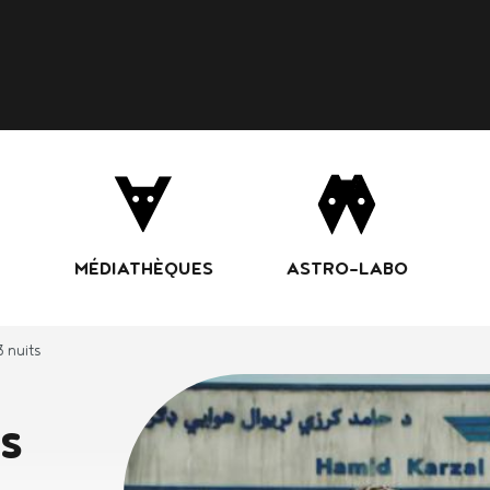
Aller
au
contenu
principal
MÉDIATHÈQUES
ASTRO-LABO
3 nuits
ts