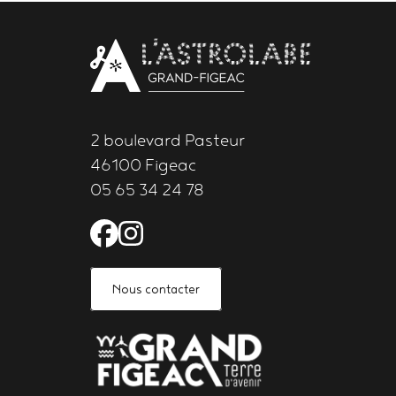
Body
contact
newsletter
2 boulevard Pasteur
46100 Figeac
05 65 34 24 78
Facebook de l'Astrolabe 
Instagram de l'Astrola
Nous contacter