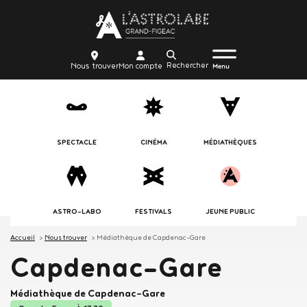
Aller
Body
au
contenu
Menu
Body
icon_trigger
Recherche
Nous
Mon
principal
Nous trouver
Mon compte
burger
Menu
trouver
compte
SPECTACLE
CINÉMA
MÉDIATHÈQUES
ASTRO-LABO
FESTIVALS
JEUNE PUBLIC
Accueil
Nous trouver
Médiathèque de Capdenac-Gare
Capdenac-Gare
Médiathèque de Capdenac-Gare