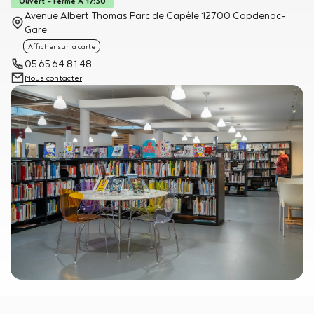
Ouvert - Ferme À 17:30
Avenue Albert Thomas Parc de Capèle 12700 Capdenac-
Gare
Afficher sur la carte
05 65 64 81 48
Nous contacter
Image