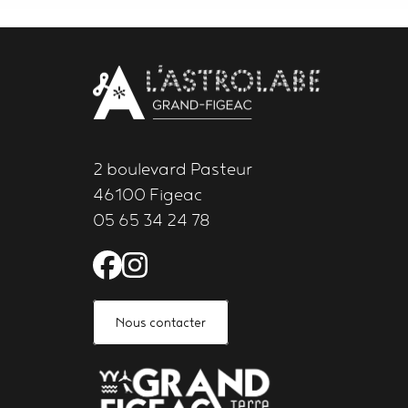
Body
contact
newsletter
2 boulevard Pasteur
46100 Figeac
05 65 34 24 78
Facebook de l'Astrolabe 
Instagram de l'Astrola
Nous contacter