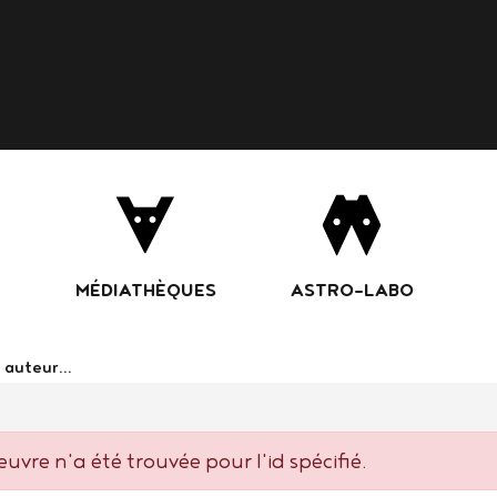
Aller
au
contenu
principal
MÉDIATHÈQUES
ASTRO-LABO
ans le catalogue
uvre n'a été trouvée pour l'id spécifié.