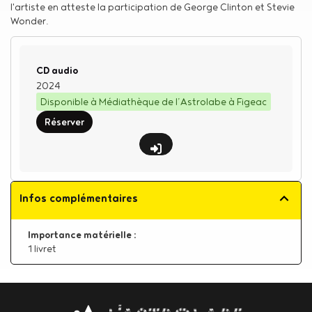
l'artiste en atteste la participation de George Clinton et Stevie
Wonder.
Type de support matériel
CD audio
2024
Disponible à Médiathèque de l’Astrolabe à Figeac
Réserver
Infos complémentaires
Importance matérielle :
1 livret
Body
contact
newsletter