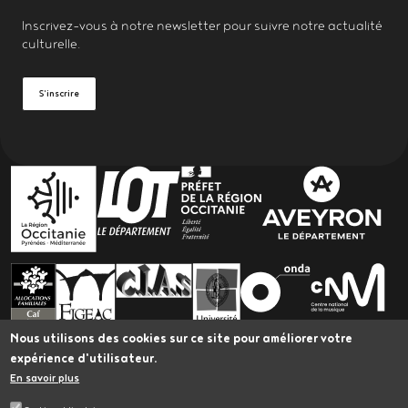
Inscrivez-vous à notre
newsletter
pour suivre notre actualité
culturelle.
S'inscrire
PARTENAIRES
Nous utilisons des cookies sur ce site pour améliorer votre
expérience d'utilisateur.
En savoir plus
L’Astrolabe bénéficie du Plan Led Spectacle vivant
Occitanie, porté par Occitanie en Scène et cofinancé