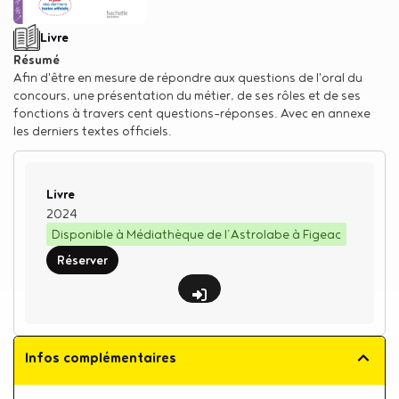
Type de support matériel
Livre
Résumé
Afin d'être en mesure de répondre aux questions de l'oral du
concours, une présentation du métier, de ses rôles et de ses
fonctions à travers cent questions-réponses. Avec en annexe
les derniers textes officiels.
Type de support matériel
Livre
2024
Disponible à Médiathèque de l’Astrolabe à Figeac
Réserver
Infos complémentaires