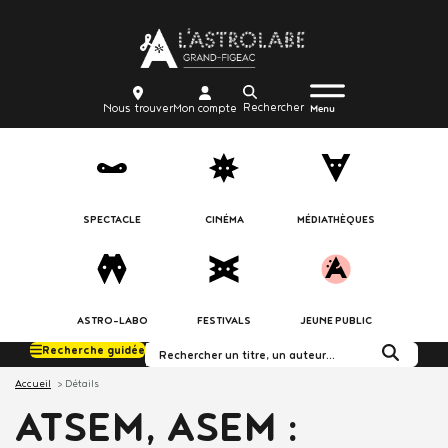
Aller
Body
au
contenu
principal
Menu
Body
icon_trigger
Recherche
Nous
Mon
Nous trouver
Mon compte
burger
Menu
trouver
compte
SPECTACLE
CINÉMA
MÉDIATHÈQUES
ASTRO-LABO
FESTIVALS
JEUNE PUBLIC
Recherche guidée
Rechercher dans le c
Accueil
Détails
ATSEM, ASEM :