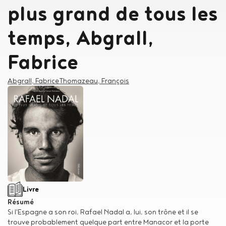
plus grand de tous les
temps, Abgrall,
Fabrice
Créateur
Abgrall, Fabrice
Thomazeau, François
Type de support matériel
Livre
Résumé
Si l'Espagne a son roi, Rafael Nadal a, lui, son trône et il se
trouve probablement quelque part entre Manacor et la porte