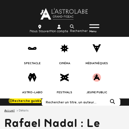
Aller
Body
au
contenu
principal
Menu
Body
icon_trigger
Recherche
Nous
Mon
Nous trouver
Mon compte
burger
Menu
trouver
compte
SPECTACLE
CINÉMA
MÉDIATHÈQUES
ASTRO-LABO
FESTIVALS
JEUNE PUBLIC
Recherche guidée
Rechercher dans le c
Accueil
Détails
Rafael Nadal : Le