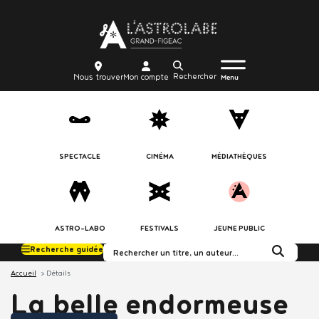
Aller
Body
au
contenu
principal
Menu
Body
icon_trigger
Recherche
Nous
Mon
Nous trouver
Mon compte
burger
Menu
trouver
compte
SPECTACLE
CINÉMA
MÉDIATHÈQUES
ASTRO-LABO
FESTIVALS
JEUNE PUBLIC
Recherche guidée
Rechercher dans le c
Accueil
Détails
La belle endormeuse