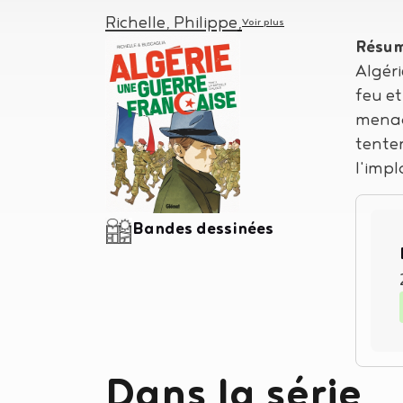
Auteur
Richelle, Philippe
,
Voir plus
Résu
Algéri
feu et
menac
tente
l'impl
Type de support matériel
Bandes dessinées
Dans la série