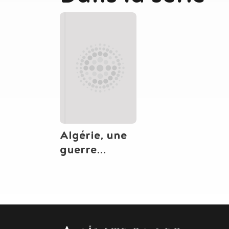
Algérie, une
guerre
française
Body
contact
newsletter