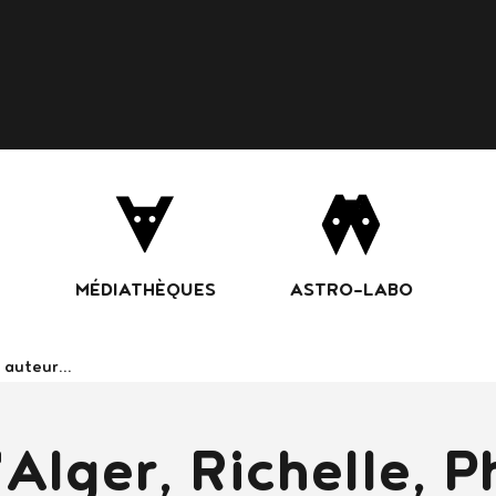
Aller
au
contenu
principal
MÉDIATHÈQUES
ASTRO-LABO
ans le catalogue
'Alger, Richelle, P