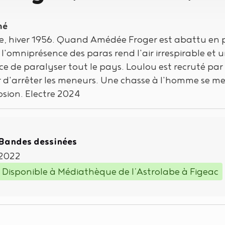
mé
e, hiver 1956. Quand Amédée Froger est abattu en p
 l'omniprésence des paras rend l'air irrespirable e
e de paralyser tout le pays. Loulou est recruté pa
r d'arrêter les meneurs. Une chasse à l'homme se m
osion. Electre 2024
Type de support matériel
Bandes dessinées
2022
Disponible à Médiathèque de l’Astrolabe à Figeac