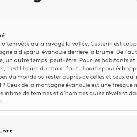
mé
la tempête qui a ravagé la vallée, Cesterín est coup
gne a disparu, évanouie derrière la brume. De l'au
 un autre temps, peut-être. Pour les habitants et l
s, c'est l'heure du choix : faut-il partir pour échap
és du monde ou rester auprès de celles et ceux qui
il ? Ceux de la montagne évanouie est une fresque 
re intime de femmes et d'hommes qui se révèlent da
.
Type de support matériel
Livre