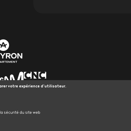
orer votre expérience d'utilisateur.
L’Astrolabe bénéficie du Plan Led Spectacle vivant Occitanie, 
a sécurité du site web
Européenne dans le cadre du Fonds Européen de Développeme