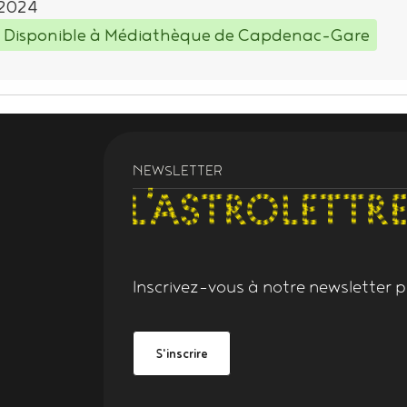
2024
Disponible à Médiathèque de Capdenac-Gare
NEWSLETTER
Inscrivez-vous à notre
newsletter
po
Grand Figeac
be Grand Figeac
S'inscrire