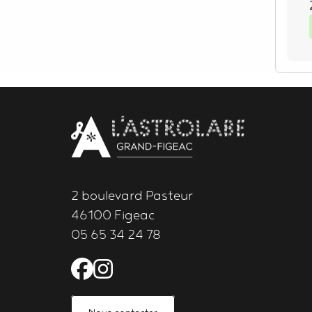
Body
contact
newsletter
2 boulevard Pasteur
46100 Figeac
05 65 34 24 78
Facebook de l'Astrolabe 
Instagram de l'Astrola