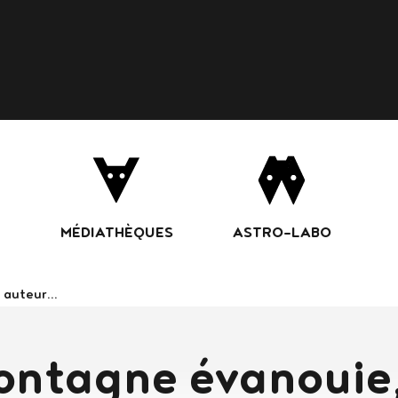
Aller
au
contenu
principal
MÉDIATHÈQUES
ASTRO-LABO
ans le catalogue
ontagne évanouie