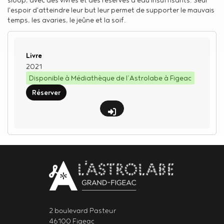
l'espoir d'atteindre leur but leur permet de supporter le mauvais
temps, les avaries, le jeûne et la soif.
Type de support matériel
Livre
2021
Disponible à Médiathèque de l’Astrolabe à Figeac
Réserver
Body
contact
newsletter
2 boulevard Pasteur
46100 Figeac