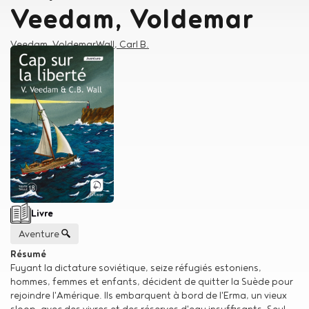
Veedam, Voldemar
Auteur
Veedam, Voldemar
Wall, Carl B.
Type de support matériel
Livre
Genre
Aventure
Résumé
Fuyant la dictature soviétique, seize réfugiés estoniens,
hommes, femmes et enfants, décident de quitter la Suède pour
rejoindre l'Amérique. Ils embarquent à bord de l'Erma, un vieux
sloop, avec des vivres et des réserves d'eau insuffisants. Seul