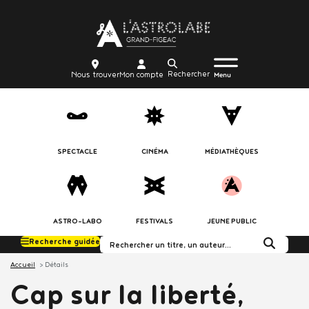
Aller
Body
au
contenu
principal
Menu
Body
icon_trigger
Recherche
Nous
Mon
Nous trouver
Mon compte
burger
Menu
trouver
compte
SPECTACLE
CINÉMA
MÉDIATHÈQUES
ASTRO-LABO
FESTIVALS
JEUNE PUBLIC
Recherche guidée
Rechercher dans le c
Accueil
Détails
Cap sur la liberté,