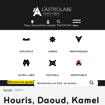
Aller
Body
au
contenu
principal
Menu
Body
icon_trigger
Recherche
Nous
Mon
Nous trouver
Mon compte
burger
Menu
trouver
compte
SPECTACLE
CINÉMA
MÉDIATHÈQUES
ASTRO-LABO
FESTIVALS
JEUNE PUBLIC
Recherche guidée
Rechercher dans le c
Accueil
Détails
Houris, Daoud, Kamel