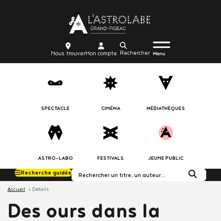
Aller
Body
au
contenu
principal
Menu
Body
icon_trigger
Recherche
Nous
Mon
Nous trouver
Mon compte
burger
Menu
trouver
compte
SPECTACLE
CINÉMA
MÉDIATHÈQUES
ASTRO-LABO
FESTIVALS
JEUNE PUBLIC
Recherche guidée
Rechercher dans le c
Accueil
Détails
Des ours dans la