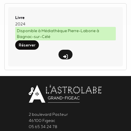
Type de support matériel
Livre
2024
Disponible à Médiathèque Pierre-Laborie à
Bagnac-sur-Célé
Réserver
Body
contact
newsletter
2 boulevard Pasteur
46100 Figeac
05 65 34 24 78