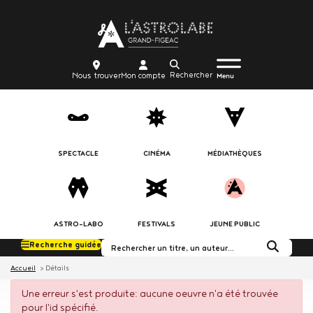
Aller
Body
au
contenu
principal
Menu
Body
icon_trigger
Recherche
Nous
Mon
Nous trouver
Mon compte
burger
Menu
trouver
compte
SPECTACLE
CINÉMA
MÉDIATHÈQUES
ASTRO-LABO
FESTIVALS
JEUNE PUBLIC
Recherche guidée
Rechercher dans le c
Accueil
Détails
Une erreur s'est produite: aucune oeuvre n'a été trouvée
pour l'id spécifié.