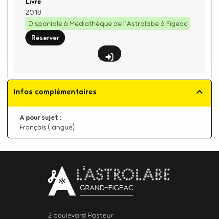
Type de support matériel
Livre
2018
Disponible à Médiathèque de l’Astrolabe à Figeac
Réserver
Infos complémentaires
A pour sujet :
Français (langue)
Body
contact
newsletter
2 boulevard Pasteur