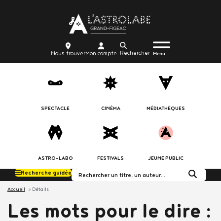
Aller
Body
au
contenu
principal
Menu
Body
icon_trigger
Recherche
Nous
Mon
Nous trouver
Mon compte
burger
Menu
trouver
compte
SPECTACLE
CINÉMA
MÉDIATHÈQUES
ASTRO-LABO
FESTIVALS
JEUNE PUBLIC
Recherche guidée
Rechercher dans le c
Accueil
Détails
Les mots pour le dire :