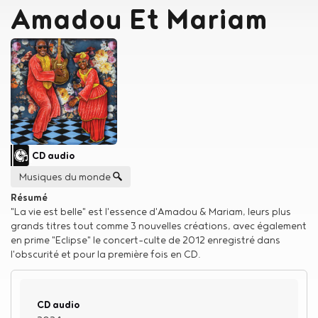
Amadou Et Mariam
Type de support matériel
CD audio
Genre musical
Musiques du monde
Résumé
"La vie est belle" est l'essence d'Amadou & Mariam, leurs plus
grands titres tout comme 3 nouvelles créations, avec également
en prime "Eclipse" le concert-culte de 2012 enregistré dans
l'obscurité et pour la première fois en CD.
Type de support matériel
CD audio