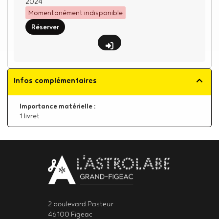
2024
Momentanément indisponible
Réserver
Infos complémentaires
Importance matérielle :
1 livret
Body
contact
newsletter
2 boulevard Pasteur
46100 Figeac