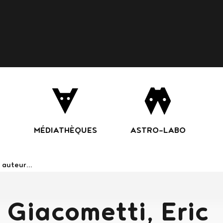
Aller
au
contenu
principal
MÉDIATHÈQUES
ASTRO-LABO
ans le catalogue
, Giacometti, Eric