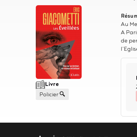
Auteur
Giacometti, Eric
Résu
Au Mex
A Pari
de pe
l'Eglis
Type de support matériel
Livre
Genre
Policier
Body
contact
newsletter