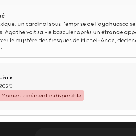
mé
ique, un cardinal sous l'emprise de l'ayahuasca se
s, Agathe voit sa vie basculer après un étrange ap
rcer le mystère des fresques de Michel-Ange, décle
e.
Type de support matériel
Livre
2025
Momentanément indisponible