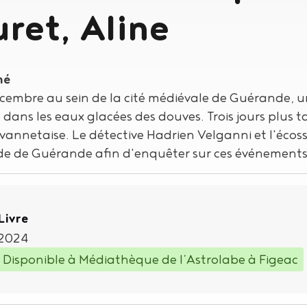
ret, Aline
mé
cembre au sein de la cité médiévale de Guérande, un
 dans les eaux glacées des douves. Trois jours plus 
vannetaise. Le détective Hadrien Velganni et l'écoss
de de Guérande afin d'enquêter sur ces événements
Type de support matériel
Livre
2024
Disponible à Médiathèque de l’Astrolabe à Figeac