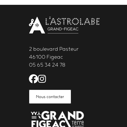
Body
contact
newsletter
2 boulevard Pasteur
46100 Figeac
05 65 34 24 78
Facebook de l'Astrolabe 
Instagram de l'Astrola
Nous contacter