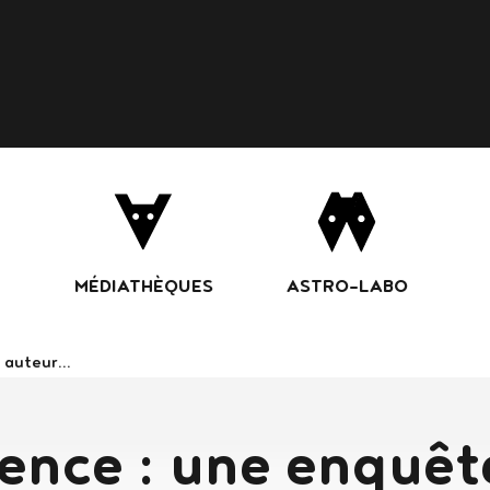
Aller
au
contenu
principal
MÉDIATHÈQUES
ASTRO-LABO
ans le catalogue
lence : une enquêt