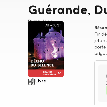
Guérande, Du
Auteur
Duret, Aline
Résu
Fin dé
jetant
porte 
briga
Type de support matériel
Livre