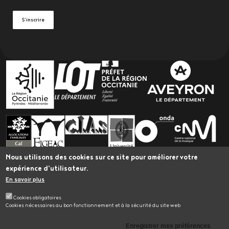
S'inscrire
PARTENAIRES
Nous utilisons des cookies sur ce site pour améliorer votre
expérience d'utilisateur.
En savoir plus
L’Astrolabe bénéficie du Plan Led Spectacle vivant
Occitanie, porté par Occitanie en Scène et cofinancé
Cookies obligatoires
par l'Union Européenne dans le cadre du Fonds
Cookies nécessaires au bon fonctionnement et à la sécurité du site web
Européen de Développement Régional.
Plan du site
Accessibilité du site: Partiellement conforme
Mentions légales
Enregistrer mes préférences
Données personnelles