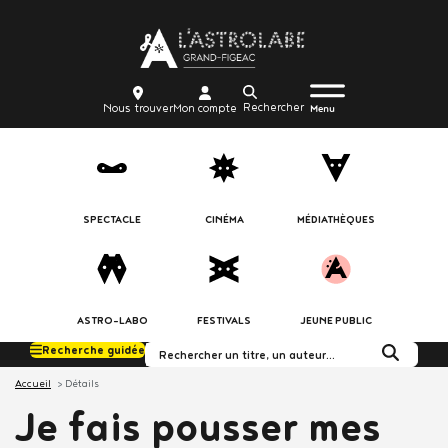
Aller
Body
au
contenu
principal
Menu
Body
icon_trigger
Recherche
Nous
Mon
Nous trouver
Mon compte
burger
Menu
trouver
compte
SPECTACLE
CINÉMA
MÉDIATHÈQUES
ASTRO-LABO
FESTIVALS
JEUNE PUBLIC
Recherche guidée
Rechercher dans le c
Accueil
Détails
Je fais pousser mes