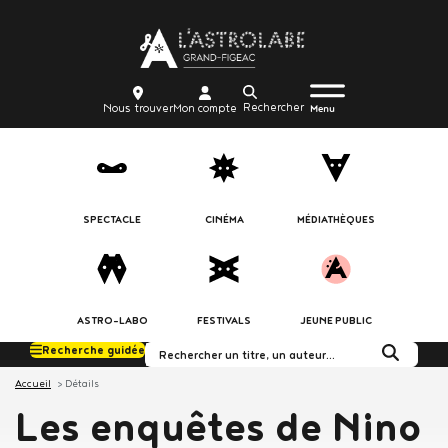
Aller
Body
au
contenu
principal
Menu
Body
icon_trigger
Recherche
Nous
Mon
Nous trouver
Mon compte
burger
Menu
trouver
compte
SPECTACLE
CINÉMA
MÉDIATHÈQUES
ASTRO-LABO
FESTIVALS
JEUNE PUBLIC
Recherche guidée
Rechercher dans le c
Accueil
Détails
Les enquêtes de Nino