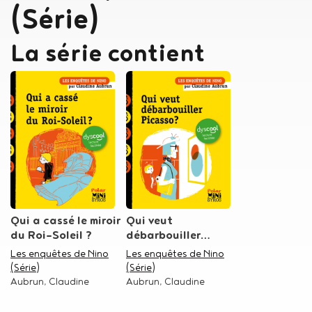
(Série)
La série contient
Qui a cassé le miroir
Qui veut
du Roi-Soleil ?
débarbouiller
Picasso ?
Dans la série
Les enquêtes de Nino
Dans la série
Les enquêtes de Nino
(Série)
(Série)
Auteur
Aubrun, Claudine
Auteur
Aubrun, Claudine