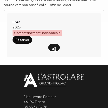
tourne vers son passé enfoui afin de l'aider.
Type de support matériel
Livre
2025
Momentanément indisponible
Réserver
Body
contact
newsletter
2 boulevard Pasteur
46100 Figeac
05 65 34 24 78