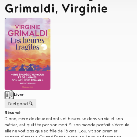
Grimaldi, Virginie
Auteur
Grimaldi, Virginie
Type de support matériel
Livre
Genre
Feel good
Résumé
Diane, mère de deux enfants et heureuse dans sa vie et son
métier, est quittée par son mari. Si son monde parfait s'écroule,
elle ne voit pas que sa fille de 16 ans, Lou, vit son premier
chagrin d'amour. Quand Diane le réalise, la jeune femme se