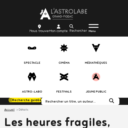
Aller
Body
au
contenu
principal
Menu
Body
icon_trigger
Recherche
Nous
Mon
Nous trouver
Mon compte
burger
Menu
trouver
compte
SPECTACLE
CINÉMA
MÉDIATHÈQUES
ASTRO-LABO
FESTIVALS
JEUNE PUBLIC
Recherche guidée
Rechercher dans le c
Accueil
Détails
Les heures fragiles,