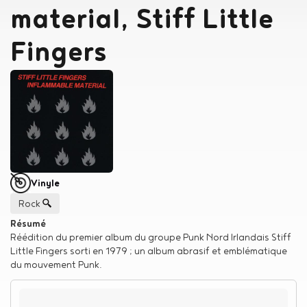
material, Stiff Little
Fingers
Type de support matériel
Vinyle
Genre musical
Rock
Résumé
Réédition du premier album du groupe Punk Nord Irlandais Stiff
Little Fingers sorti en 1979 ; un album abrasif et emblématique
du mouvement Punk.