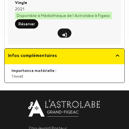
Type de support matériel
Vinyle
2021
Disponible à Médiathèque de l’Astrolabe à Figeac
Réserver
Infos complémentaires
Importance matérielle :
1 livret
Body
contact
newsletter
2 boulevard Pasteur