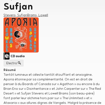
Sufjan
Créateur
Stevens, Sufjan
Brams, Lowell
Type de support matériel
CD audio
Genre musical
Electro
Résumé
Tantôt lumineux et céleste tantôt étouffant et anxiogène,
Aporia étonne par sa complémentarité. On est en droit de
penser à du Boards of Canada sur « Agathon » ou encore à du
Brian Eno sur « Disinheritance » et John Carpenter sur « The Red
Desert » et Sufjan Stevens et Lowell Brams (son beau-père)
font parler leur alchimie hors pair sur « The Unlimited » et «
Ataxaria » aux allures dignes de Vangelis. Malgré la présence de