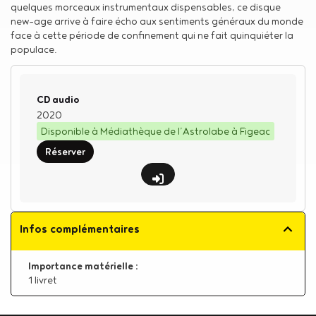
quelques morceaux instrumentaux dispensables, ce disque
new-age arrive à faire écho aux sentiments généraux du monde
face à cette période de confinement qui ne fait quinquiéter la
populace.
Type de support matériel
CD audio
2020
Disponible à Médiathèque de l’Astrolabe à Figeac
Réserver
Infos complémentaires
Importance matérielle :
1 livret