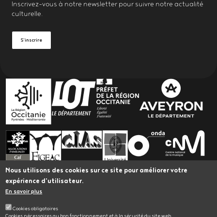
Inscrivez-vous à notre
newsletter
pour suivre notre actualité
culturelle.
S'inscrire
PARTENAIRES
Nous utilisons des cookies sur ce site pour améliorer votre
expérience d'utilisateur.
En savoir plus
L’Astrolabe bénéficie du Plan Led Spectacle vivant
Occitanie, porté par Occitanie en Scène et cofinancé
Cookies obligatoires
par l'Union Européenne dans le cadre du Fonds
Cookies nécessaires au bon fonctionnement et à la sécurité du site web
Européen de Développement Régional.