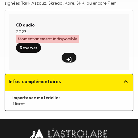
signées Tarik Azzouz, Skread, Kore, SHK, ou encore Flem.
Type de support matériel
CD audio
2023
Momentanément indisponible
Réserver
Infos complémentaires
Importance matérielle :
1 livret
Body
contact
newsletter