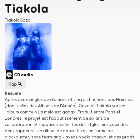
Tiakola
Créateur
Tiakola
Gazo
Type de support matériel
CD audio
Genre musical
Rap
Résumé
Après deux singles de diamant et cinq distinctions aux Flammes
(dont celles des Albums de l'Année), Gazo et Tiakola sortent
l'album commun La melo est gangx. Produit entre Paris et
Londres, le projet est l'aboutissement de six ans de
collaboration et repousse les limites des styles musicaux des
deux rappeurs. Un album de douze titres en forme de
blockbuster, sans featuring - avec un solo chacun, et des prods