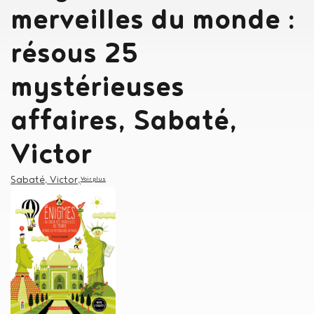
merveilles du monde :
résous 25
mystérieuses
affaires, Sabaté,
Victor
Auteur
Sabaté, Victor
,
Voir plus