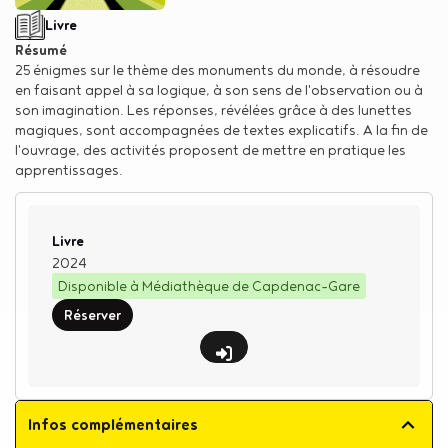
Type de support matériel
Livre
Résumé
25 énigmes sur le thème des monuments du monde, à résoudre
en faisant appel à sa logique, à son sens de l'observation ou à
son imagination. Les réponses, révélées grâce à des lunettes
magiques, sont accompagnées de textes explicatifs. A la fin de
l'ouvrage, des activités proposent de mettre en pratique les
apprentissages.
Type de support matériel
Livre
2024
Disponible à Médiathèque de Capdenac-Gare
Réserver
Infos complémentaires