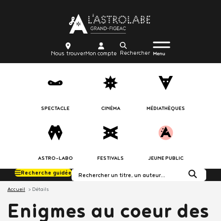
Aller
Body
au
contenu
principal
Menu
Body
icon_trigger
Recherche
Nous
Mon
Nous trouver
Mon compte
burger
Menu
trouver
compte
SPECTACLE
CINÉMA
MÉDIATHÈQUES
ASTRO-LABO
FESTIVALS
JEUNE PUBLIC
Recherche guidée
Rechercher dans le c
Accueil
Détails
Enigmes au coeur des