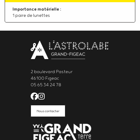
Importance matérielle :
1 paire de lunettes
Body
contact
newsletter
2 boulevard Pasteur
46100 Figeac
05 65 34 24 78
Facebook de l'Astrolabe Grand Fi
Instagram de l'Astrolabe Grand
Nous contacter