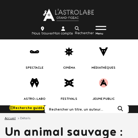
Aller
Body
au
contenu
principal
Menu
Body
icon_trigger
Recherche
Nous
Mon
Nous trouver
Mon compte
burger
Menu
trouver
compte
SPECTACLE
CINÉMA
MÉDIATHÈQUES
ASTRO-LABO
FESTIVALS
JEUNE PUBLIC
Recherche guidée
Rechercher dans le c
Accueil
Détails
Un animal sauvage :