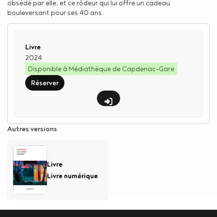
obsédé par elle, et ce rôdeur qui lui offre un cadeau
bouleversant pour ses 40 ans.
Type de support matériel
Livre
2024
Disponible à Médiathèque de Capdenac-Gare
Réserver
Autres versions
Livre
Livre numérique
Body