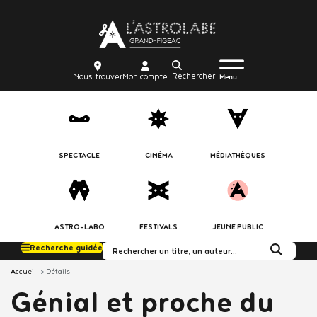
Aller
Body
au
contenu
principal
Menu
Body
icon_trigger
Recherche
Nous
Mon
Nous trouver
Mon compte
burger
Menu
trouver
compte
SPECTACLE
CINÉMA
MÉDIATHÈQUES
ASTRO-LABO
FESTIVALS
JEUNE PUBLIC
Recherche guidée
Rechercher dans le c
Accueil
Détails
Génial et proche du