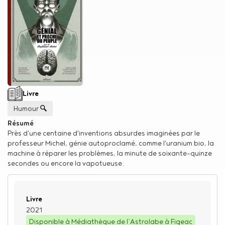
Type de support matériel
Livre
Genre
Humour
Résumé
Près d'une centaine d'inventions absurdes imaginées par le
professeur Michel, génie autoproclamé, comme l'uranium bio, la
machine à réparer les problèmes, la minute de soixante-quinze
secondes ou encore la vapotueuse.
Type de support matériel
Livre
2021
Disponible à Médiathèque de l’Astrolabe à Figeac