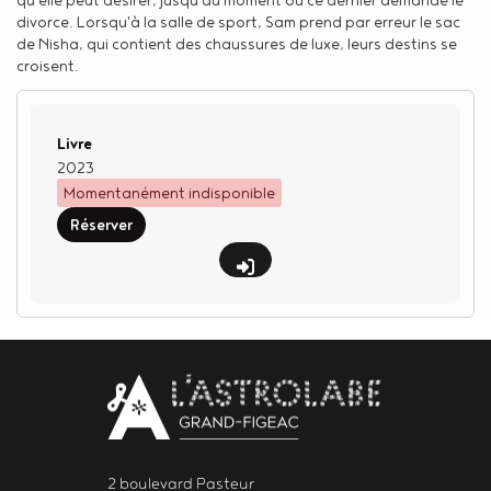
divorce. Lorsqu'à la salle de sport, Sam prend par erreur le sac
de Nisha, qui contient des chaussures de luxe, leurs destins se
croisent.
Type de support matériel
Livre
2023
Momentanément indisponible
Réserver
Body
contact
newsletter
2 boulevard Pasteur