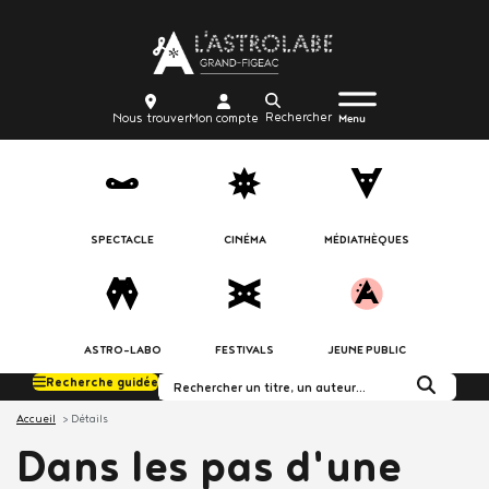
Aller
Body
au
contenu
principal
Menu
Body
icon_trigger
Recherche
Nous
Mon
Nous trouver
Mon compte
burger
Menu
trouver
compte
SPECTACLE
CINÉMA
MÉDIATHÈQUES
ASTRO-LABO
FESTIVALS
JEUNE PUBLIC
Recherche guidée
Rechercher dans le c
Accueil
Détails
Dans les pas d'une