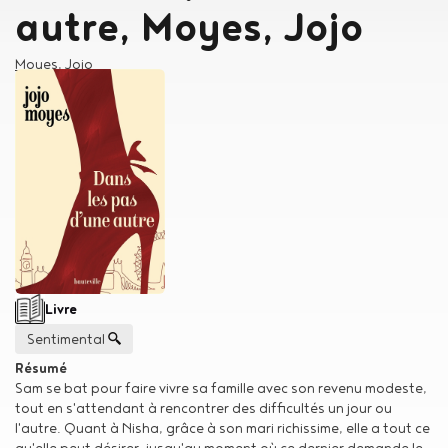
autre, Moyes, Jojo
Auteur
Moyes, Jojo
Type de support matériel
Livre
Genre
Sentimental
Résumé
Sam se bat pour faire vivre sa famille avec son revenu modeste,
tout en s'attendant à rencontrer des difficultés un jour ou
l'autre. Quant à Nisha, grâce à son mari richissime, elle a tout ce
qu'elle peut désirer, jusqu'au moment où ce dernier demande le