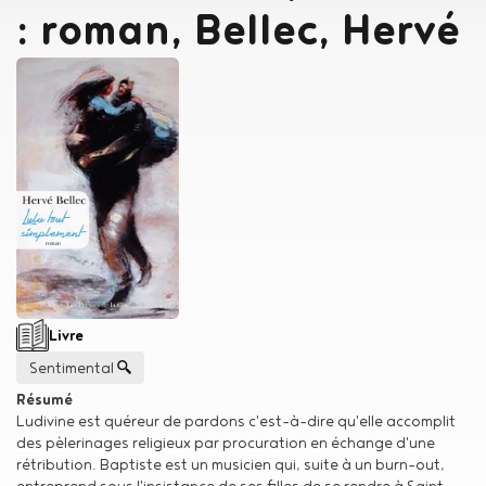
: roman, Bellec, Hervé
Auteur
Bellec, Hervé
Type de support matériel
Livre
Genre
Sentimental
Résumé
Ludivine est quéreur de pardons c'est-à-dire qu'elle accomplit
des pèlerinages religieux par procuration en échange d'une
rétribution. Baptiste est un musicien qui, suite à un burn-out,
entreprend sous l'insistance de ses filles de se rendre à Saint-