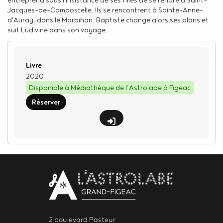
Jacques-de-Compostelle. Ils se rencontrent à Sainte-Anne-
d'Auray, dans le Morbihan. Baptiste change alors ses plans et
suit Ludivine dans son voyage.
Type de support matériel
Livre
2020
Disponible à Médiathèque de l’Astrolabe à Figeac
Réserver
Body
contact
newsletter
2 boulevard Pasteur