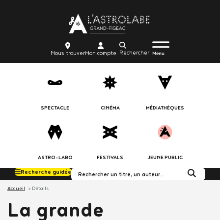
Aller
Body
au
contenu
principal
Menu
Body
icon_trigger
Recherche
Nous
Mon
Nous trouver
Mon compte
burger
Menu
trouver
compte
SPECTACLE
CINÉMA
MÉDIATHÈQUES
ASTRO-LABO
FESTIVALS
JEUNE PUBLIC
Recherche guidée
Rechercher dans le c
Accueil
Détails
La grande