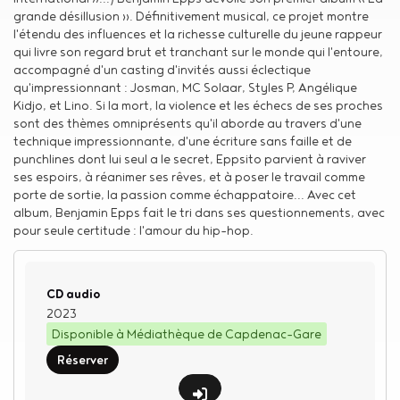
grande désillusion ». Définitivement musical, ce projet montre
l'étendu des influences et la richesse culturelle du jeune rappeur
qui livre son regard brut et tranchant sur le monde qui l'entoure,
accompagné d'un casting d'invités aussi éclectique
qu'impressionnant : Josman, MC Solaar, Styles P, Angélique
Kidjo, et Lino. Si la mort, la violence et les échecs de ses proches
sont des thèmes omniprésents qu'il aborde au travers d'une
technique impressionnante, d'une écriture sans faille et de
punchlines dont lui seul a le secret, Eppsito parvient à raviver
ses espoirs, à réanimer ses rêves, et à poser le travail comme
porte de sortie, la passion comme échappatoire... Avec cet
album, Benjamin Epps fait le tri dans ses questionnements, avec
pour seule certitude : l'amour du hip-hop.
Type de support matériel
CD audio
2023
Disponible à Médiathèque de Capdenac-Gare
Réserver