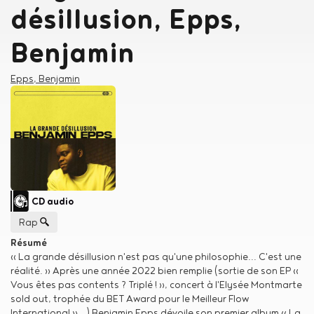
désillusion, Epps,
Benjamin
Créateur
Epps, Benjamin
Type de support matériel
CD audio
Genre musical
Rap
Résumé
« La grande désillusion n'est pas qu'une philosophie... C'est une
réalité. » Après une année 2022 bien remplie (sortie de son EP «
Vous êtes pas contents ? Triplé ! », concert à l'Elysée Montmarte
sold out, trophée du BET Award pour le Meilleur Flow
International »...) Benjamin Epps dévoile son premier album « La